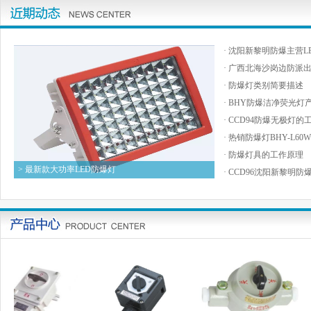
·
沈阳新黎明防爆主营LE
·
广西北海沙岗边防派
·
防爆灯类别简要描述
·
BHY防爆洁净荧光灯
·
CCD94防爆无极灯的
·
热销防爆灯BHY-L6
·
防爆灯具的工作原理
> 最新款大功率LED防爆灯
·
CCD96沈阳新黎明防