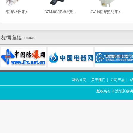
HZ防爆转换开关
BZM8030防爆照明..
SW-10防爆照明开关
网站首页
|
关于我们
|
公司产品
|
版权所有 © 沈阳新黎明防